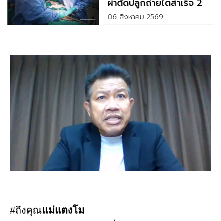
ผ่าตัดปลูกถ่ายไตสำเร็จ 2
รายพร้อมกัน
06 สิงหาคม 2569
#ถึงคุณ
แม่แตงโม