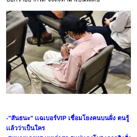
-"สันธนะ" เเฉเบอร์VIP เชื่อมโยงคนบนฝั่ง ตนรู้
เเล้วว่าเป็นใคร