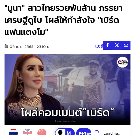
"มูนา" สาวไทยรวยพันล้าน ภรรยา
เศรษฐีดูไบ โผล่ให้กำลังใจ "เบิร์ด
แฟนแตงโม"
แชร์
06 เม.ย. 2565 | 23:10 น.
Play
Loading...