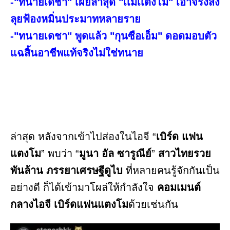
-"ทนายเดชา" เผยล่าสุด "เเม่เเตงโม" เอาจริงสั่ง
ลุยฟ้องหมิ่นประมาทหลายราย
-"ทนายเดชา" พูดแล้ว "กุนซือเอ็ม" ดอดมอบตัว
แฉสิ้นอาชีพแท้จริงไม่ใช่ทนาย
ล่าสุด หลังจากเข้าไปส่องในไอจี “
เบิร์ด แฟน
แตงโม
” พบว่า “
มูนา อัล ซารูณีย์
”
สาวไทยรวย
พันล้าน ภรรยาเศรษฐีดูไบ
ที่หลายคนรู้จักกันเป็น
อย่างดี ก็ได้เข้ามาโผล่ให้กำลังใจ
คอมเมนต์
กลางไอจี เบิร์ดแฟนแตงโม
ด้วยเช่นกัน