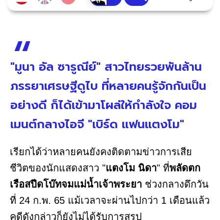
"มูนา อัล ซารูณีย์" สาวไทยรวยพันล้าน
ภรรยาเศรษฐีดูไบ ที่หลายคนรู้จักกันเป็น
อย่างดี ก็ได้เข้ามาโผล่ให้กำลังใจ คอม
เมนต์กลางไอจี "เบิร์ด แฟนแตงโม"
เรียกได้ว่าหลายคนยังคงติดตามข่าวการเสีย
ชีวิตของนักแสดงสาว "
แตงโม นิดา
" ที่
พลัดตก
เรือสปีดโบ๊ทจมแม่น้ำเจ้าพระยา
ช่วงกลางดึกวัน
ที่ 24 ก.พ. 65 แม้เวลาจะผ่านไปกว่า 1 เดือนแล้ว
คดีดังกล่าวก็ยังไม่ได้รับการสรุป