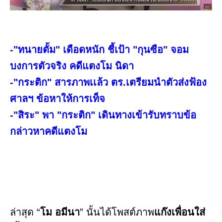
-"ทนายตั้ม" เดือดหนัก ชี้เป้า "กุนซือ" จอม
บงการตัวจริง คดีแตงโม นิดา
-"กระติก" สารภาพเเล้ว ตร.เตรียมนำตัวส่งฟ้อง
ศาลฯ ข้อหาให้การเท็จ
-"สิระ" พา "กระติก" เดินทางเข้ารับทราบข้อ
กล่าวหาคดีแตงโม
ล่าสุด “
โม อมีนา
” นั้นได้โพสต์ภาพ
แก๊งเพื่อนใส่