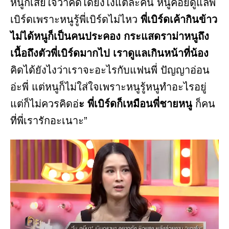
หนูก็เสียใจว่าคิดได้ยังไงแต่ละคน หนูคอยดูแลพี่
เบิร์ดเพราะหนูรู้พี่เบิร์ดไม่ไหว
พี่เบิร์ดเค้ากินข้าว
ไม่ได้หนูก็เป็นคนประคอง กระแสดราม่าหนูถึง
เนื้อถึงตัวพี่เบิร์ดมากไป เราดูแลเกินหน้าที่น้อง
คิดได้ยังไงว่าเราจะอะไรกับแฟนพี่ ปัญญาอ่อน
อ่ะพี่ แต่หนูก็ไม่ใส่ใจเพราะหนูรู้หนูทำอะไรอยู่
แต่ก็ไม่ควรคิดอ่
ะ พี่เบิร์ดก็เหมือนพี่ชายหนู
ก็คน
ที่พี่เรารักอะเนาะ”