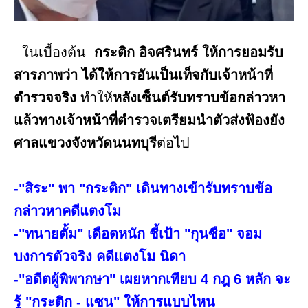
ในเบื้องต้น
กระติก อิจศรินทร์ ให้การยอมรับ
สารภาพว่า ได้ให้การอันเป็นเท็จกับเจ้าหน้าที่
ตำรวจจริง
ทำให้
หลังเซ็นต์รับทราบข้อกล่าวหา
แล้วทางเจ้าหน้าที่ตำรวจเตรียมนำตัวส่งฟ้องยัง
ศาลแขวงจังหวัดนนทบุรี
ต่อไป
-"สิระ" พา "กระติก" เดินทางเข้ารับทราบข้อ
กล่าวหาคดีแตงโม
-"ทนายตั้ม" เดือดหนัก ชี้เป้า "กุนซือ" จอม
บงการตัวจริง คดีแตงโม นิดา
-"อดีตผู้พิพากษา" เผยหากเทียบ 4 กฎ 6 หลัก จะ
รู้ "กระติก - แซน" ให้การแบบไหน