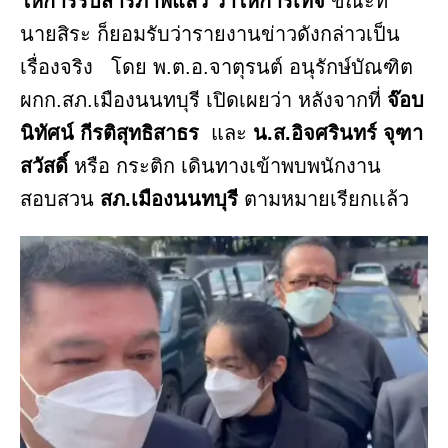
ให้การรับสารภาพแล้ว ว่าให้การเท็จ
ขณะที่
นายสิระ ก็ยอมรับว่ารายงานข่าวดังกล่าวเป็น
เรื่องจริง โดย พ.ต.อ.จาตุรนต์ อนุรักษ์บัณฑิต
ผกก.สภ.เมืองนนทบุรี เปิดเผยว่า หลังจากที่
จ๊อบ
นิทัศน์ กีรติสุทธิสาธร
และ
น.ส.อิจศรินทร์ จุฑา
สวัสดิ์
หรือ กระติก เดินทางเข้าพบพนักงาน
สอบสวน
สภ.เมืองนนทบุรี
ตามหมายเรียกเเล้ว