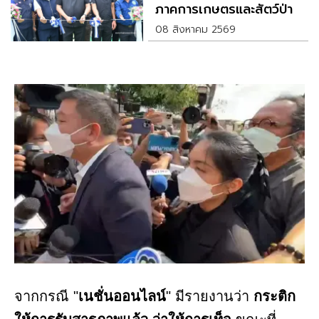
ภาคการเกษตรและสัตว์ป่า
08 สิงหาคม 2569
จากกรณี "
เนชั่นออนไลน์
" มีรายงานว่า
กระติก