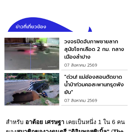
ข่าวที่เกี่ยวข้อง
วงจรปิดจับภาพชายลาก
สุนัขโชกเลือด 2 กม. กลาง
เมืองลำปาง
07 สิงหาคม 2569
"ด่วน! แม่ฮ่องสอนตัดขาด
น้ำป่าท่วมคอสะพานทรุดพัง
ยับ"
07 สิงหาคม 2569
สำหรับ
อาต้อย เศรษฐา
เคยเป็นหนึ่ง 1 ใน 6 คน
ของ
สมาชิกของวงดนตรี
"ดิอิมพอสซิเบิ้ล"
(
The