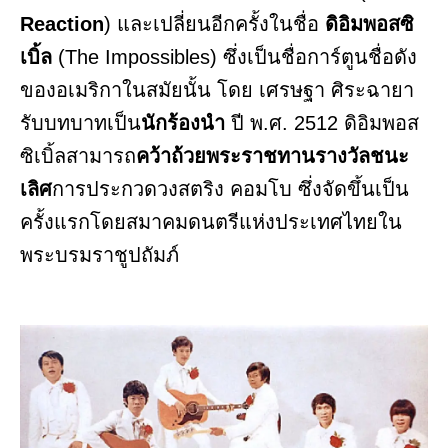
Reaction
) และเปลี่ยนอีกครั้งในชื่อ
ดิอิมพอสซิ
เบิ้ล
(The Impossibles) ซึ่งเป็นชื่อการ์ตูนชื่อดัง
ของอเมริกาในสมัยนั้น โดย เศรษฐา ศิระฉายา
รับบทบาทเป็น
นักร้องนำ
ปี พ.ศ. 2512 ดิอิมพอส
ซิเบิ้ลสามารถ
คว้าถ้วยพระราชทานรางวัลชนะ
เลิศ
การประกวดวงสตริง คอมโบ ซึ่งจัดขึ้นเป็น
ครั้งแรกโดยสมาคมดนตรีแห่งประเทศไทยใน
พระบรมราชูปถัมภ์