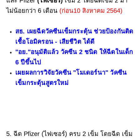
และ Pfizer
(ไฟเซอร์)
เข็ม 2 โดยฉีดเข็ม 2 มา
ไม่น้อยกว่า 6 เดือน
(ก่อน10 สิงหาคม 2564)
สธ. เผยฉีดวัคซีนเข็มกระตุ้น ช่วยป้องกันติด
เชื้อโอมิครอน - เสียชีวิต ได้ดี
"อย."อนุมัติแล้ว วัคซีน 2 ชนิด ให้ฉีดในเด็ก
6 ปีขึ้นไป
เผยผลการวิจัยวัคซีน "โมเดอร์นา" วัคซีน
เข็มกระตุ้นสูตรใหม่
5. ฉีด Pfizer (ไฟเซอร์) ครบ 2 เข็ม โดยฉีด เข็ม