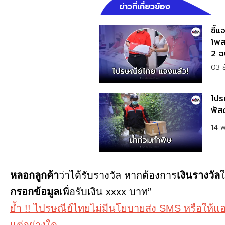
ข่าวที่เกี่ยวข้อง
ชี้
โพส
2 ฉ
03 
ไปรษ
พัส
14 
หลอกลูกค้า
ว่าได้รับรางวัล หากต้องการ
เงินรางวัล
ใ
กรอกข้อมูล
เพื่อรับเงิน xxxx บาท”
ย้ำ !! ไปรษณีย์ไทยไม่มีนโยบายส่ง SMS หรือให้แอ
แต่อย่างใด