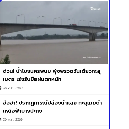
ด่วน! น้ำโขงนครพนม พุ่งพรวดวันเดียวทะลุ
เมตร เร่งรับมือฝนตกหนัก
06 ส.ค. 2569
ฮือฮา! ปรากฏการณ์ปล่องนำแสง ทะลุเมฆดำ
เหนือฟ้าบางปะกง
06 ส.ค. 2569