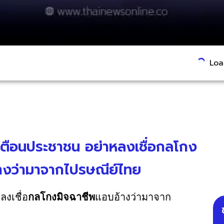
Load
เตือนประชาชน อย่าหลงเชื่อกลโกง
างว่ามาจากไปรษณีย์ไทย
งเชื่อ
กลโกงมิจฉาชีพ
แอบอ้างว่ามาจาก