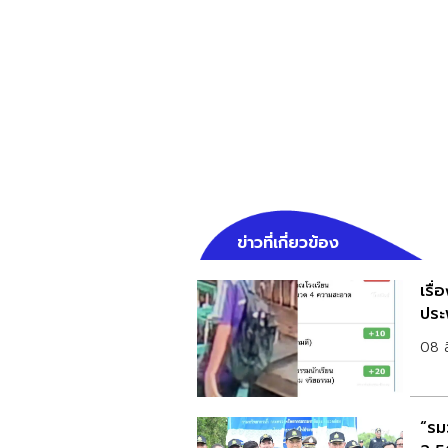
ข่าวที่เกี่ยวข้อง
เรื
ประพ
08 
“รมว