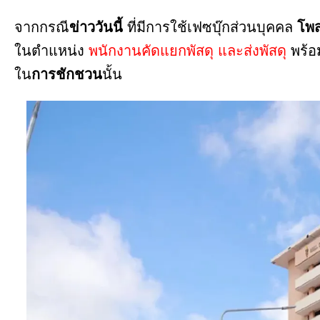
จากกรณี
ข่าววันนี้
ที่มีการใช้เฟซบุ๊กส่วนบุคคล
โพส
ในตำแหน่ง
พนักงานคัดแยกพัสดุ และส่งพัสดุ
พร้อ
ใน
การชักชวน
นั้น