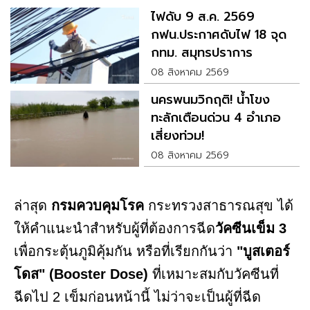
ไฟดับ 9 ส.ค. 2569
กฟน.ประกาศดับไฟ 18 จุด
กทม. สมุทรปราการ
นนทบุรี
08 สิงหาคม 2569
นครพนมวิกฤติ! น้ำโขง
ทะลักเตือนด่วน 4 อำเภอ
เสี่ยงท่วม!
08 สิงหาคม 2569
ล่าสุด
กรมควบคุมโรค
กระทรวงสาธารณสุข ได้
ให้คำแนะนำสำหรับผู้ที่ต้องการฉีด
วัคซีนเข็ม 3
เพื่อกระตุ้นภูมิคุ้มกัน หรือที่เรียกกันว่า
"บูสเตอร์
โดส"
(Booster Dose)
ที่เหมาะสมกับวัคซีนที่
ฉีดไป 2 เข็มก่อนหน้านี้ ไม่ว่าจะเป็นผู้ที่ฉีด