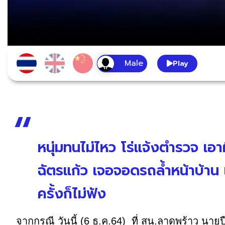
Play
หนุ่มทนไม่ไหว โร่แจ้งตำรวจ เอาผ
ฉัตรแก้ว เจอจอดรถล้ำหน้าบ้าน
ครั้งก็ไม่ฟัง
จากกรณี วันนี้ (6 ธ.ค.64) ที่ สน.ลาดพร้าว นายป