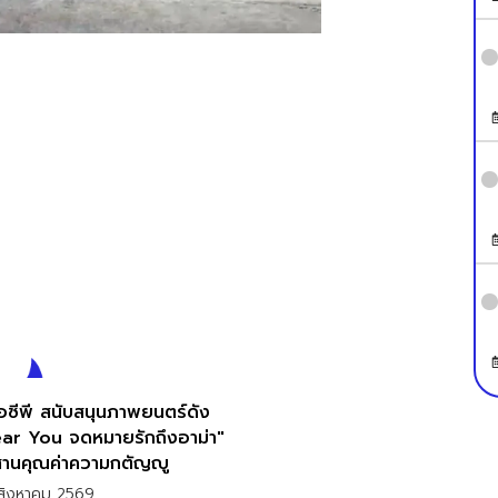
ือซีพี สนับสนุนภาพยนตร์ดัง
ar You จดหมายรักถึงอาม่า"
สานคุณค่าความกตัญญู
สิงหาคม 2569