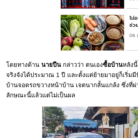
ไม่
ช่ว
06 
โดยทางด้าน
นายปืน
กล่าวว่า ตนเอง
ซื้อบ้าน
หลังน
จริงจังได้ประมาณ 1 ปี และตั้งแต่ย้ายมาอยู่ก็เริ่มมีปั
บ้านจอดรถขวางหน้าบ้าน เจตนา​กลั้นแกล้ง ซึ่งที
ลักษณะ​นี้แล้วแต่ไม่เป็นผล