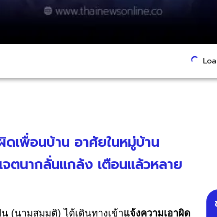
Load
ิดเพื่อนบ้าน อาศัยในหมู่บ้าน
 เจตนากลั่นแกล้ง เตือนแล้วหลาย
ืน (นามสมมุติ) ได้เดินทางเข้า
แจ้งความเอาผิด