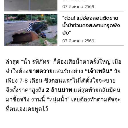
07 สิงหาคม 2569
"ด่วน! แม่ฮ่องสอนตัดขาด
น้ำป่าท่วมคอสะพานทรุดพัง
ยับ"
07 สิงหาคม 2569
ล่าสุด “น้ำ รพีภัทร” ก็ต้องเสียน้ำตาครั้งใหญ่ เมื่อ
จำใจต้อง
ขายควาย
แสนรักอย่าง
“เจ้าเพลิน”
วัย
เพียง 7-8 เดือน ซึ่งตอนแรกไม่ได้ตั้งใจจะขาย
จึงตั้งราคาสูงถึง
2 ล้านบาท
แต่สุดท้ายกลับมีคน
มาซื้อจริง งานนี้ “หนุ่มน้ำ” เลยต้องทำตามสัจจะ
ที่ตนเองเคยพูดไว้