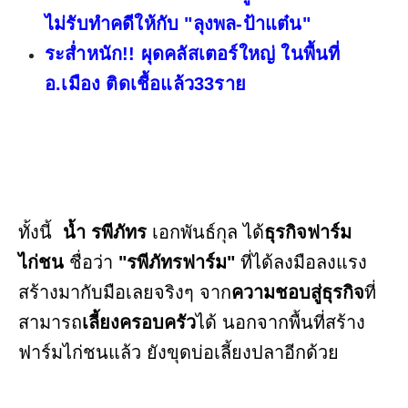
ไม่รับทำคดีให้กับ "ลุงพล-ป้าแต๋น"
ระส่ำหนัก!! ผุดคลัสเตอร์ใหญ่ ในพื้นที่
อ.เมือง ติดเชื้อแล้ว33ราย
ทั้งนี้
น้ำ รพีภัทร
เอกพันธ์กุล ได้
ธุรกิจฟาร์ม
ไก่ชน
ชื่อว่า
"รพีภัทรฟาร์ม"
ที่ได้ลงมือลงแรง
สร้างมากับมือเลยจริงๆ จาก
ความชอบสู่ธุรกิจ
ที่
สามารถ
เลี้ยงครอบครัว
ได้ นอกจากพื้นที่สร้าง
ฟาร์มไก่ชนแล้ว ยังขุดบ่อเลี้ยงปลาอีกด้วย