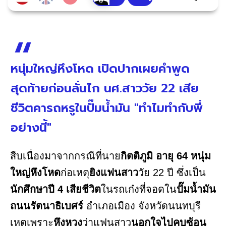
หนุ่มใหญ่หึงโหด เปิดปากเผยคำพูด
สุดท้ายก่อนลั่นไก นศ.สาววัย 22 เสีย
ชีวิตคารถหรูในปั๊มน้ำมัน "ทำไมทำกับพี่
อย่างนี้"
สืบเนื่องมาจากกรณีที่นาย
กิตติภูมิ อายุ 64 หนุ่ม
ใหญ่หึงโหด
ก่อเหตุ
ยิงแฟนสาว
วัย 22 ปี ซึ่งเป็น
นักศึกษาปี 4 เสียชีวิต
ในรถเก๋งที่จอดใน
ปั๊มน้ำมัน
ถนนรัตนาธิเบศร์
อำเภอเมือง จังหวัดนนทบุรี
เหตุเพราะ
หึงหวง
ว่าแฟนสาว
นอกใจไปคบซ้อน