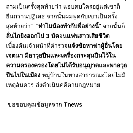
ถามเป็นครั้งสุดท้ายว่า แอบคบใครอยู่แต่เขาก็
ยืนกรานปฏิเสธ จากนั้นผมพูดกับเขาเป็นครั้ง
สุดท้ายว่า" "
ทำไมน้องทำกับพี่อย่างนี้
" จากนั้นก็
ลั่นไกยิงออกไป 3 นัด
จน
แฟนสาวเสียชีวิต
เบื้องต้นเจ้าหน้าที่ตำรวจ
แจ้งข้อหาฆ่าผู้อื่นโดย
เจตนา มีอาวุธปืนและเครื่องกระสุนปืนไว้ใน
ความครองครองโดยไม่ได้รับอนุญาต
และ
พาอวุธ
ปืนไปในเมือง
หมู่บ้านในทางสาธารณะโดยไม่มี
เหตุอันควร ส่งดำเนินคดีตามกฎหมาย
ขอขอบคุณข้อมูลจาก
Tnews