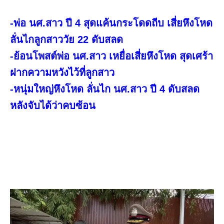
-พ่อ นศ.สาว ปี 4 สุดแค้นกระโดดถีบ เสี่ยหึงโหด
ลั่นไกลูกสาววัย 22 ดับสลด
-ย้อนโพสต์พ่อ นศ.สาว เหยื่อเสี่ยหึงโหด สุดเศร้า
ฝากความหวังไว้ที่ลูกสาว
-หนุ่มใหญ่หึงโหด ลั่นไก นศ.สาว ปี 4 ดับสลด
หลังจับได้ว่าคบซ้อน