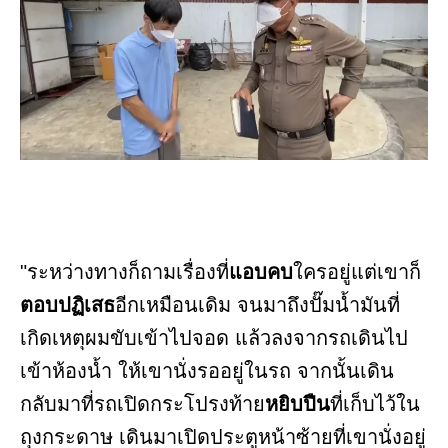
"ระหว่างทางก็ถามเรื่องที่
แอบคบ
ใครอยู่แต่เขาก็
ตอบปฏิเสธ
อีกเหมือนเดิม จนมาถึงปั๊มน้ำมันที่
เกิดเหตุผมขับเข้าไปจอด แล้วลงจากรถเดินไป
เข้าห้องน้ำ ให้เขานั่งรออยู่ในรถ จากนั้นเดิน
กลับมาที่รถเปิดกระโปรงท้าย
หยิบปืน
ที่เก็บไว้ใน
ถุงกระดาษ เดินมาเปิดประตูหน้าซ้ายที่เขานั่งอยู่