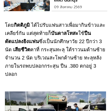
สลด นนทบุรี
09 สิงหาคม 2569
โดย
กิตติภูมิ
ได้ไปรับแฟนสาวเพื่อมากินข้าวและ
เคลียร์กัน แต่สุดท้ายก็
บันดาลโทสะ
ใช้
ปืน
ดัดแปลงยิงแฟน
ซึ่งเป็นนักศึกษาวัย 22 ปีกว่า 3
นัด
เสียชีวิต
คาที่ กระสุนทะลุ ใต้ราวนมด้านซ้าย
จำนวน 2 นัด บริเวณสะโพกด้านซ้าย ทะลุหลัง
ภายในรถพบปลอกกระสุน ปืน .380 ตกอยู่ 3
ปลอก