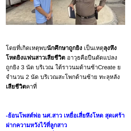
โดยที่เกิดเหตุพบ
นักศึกษาถูกยิง
เป็นเหตุ
ลุงหึง
โหดยิงแฟนสาวเสียชีวิต
อาวุธคือปืนดัดแปลง
ถูกยิง 3 นัด บริเวณ ใต้ราวนมด้านซ้าCreate ย
จำนวน 2 นัด บริเวณสะโพกด้านซ้าย ทะลุหลัง
เสียชีวิต
คาที่
-ย้อนโพสต์พ่อ นศ.สาว เหยื่อเสี่ยหึงโหด สุดเศร้า
ฝากความหวังไว้ที่ลูกสาว