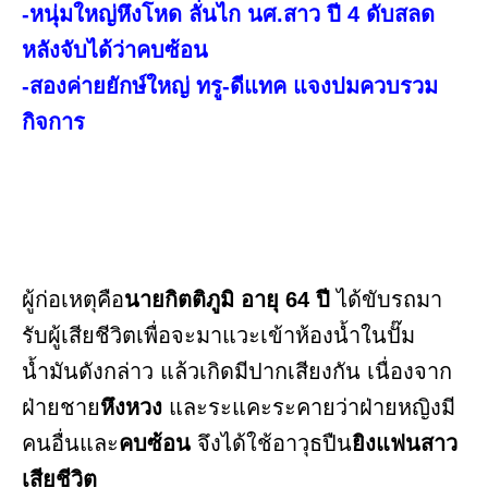
-หนุ่มใหญ่หึงโหด ลั่นไก นศ.สาว ปี 4 ดับสลด
หลังจับได้ว่าคบซ้อน
-สองค่ายยักษ์ใหญ่ ทรู-ดีแทค แจงปมควบรวม
กิจการ
ผู้ก่อเหตุคือ
นายกิตติภูมิ อายุ 64 ปี
ได้ขับรถมา
รับผู้เสียชีวิตเพื่อจะมาแวะเข้าห้องน้ำในปั๊ม
น้ำมันดังกล่าว แล้วเกิดมีปากเสียงกัน เนื่องจาก
ฝ่ายชาย
หึงหวง
และระแคะระคายว่าฝ่ายหญิงมี
คนอื่นและ
คบซ้อน
จึงได้ใช้อาวุธปืน
ยิงแฟนสาว
เสียชีวิต