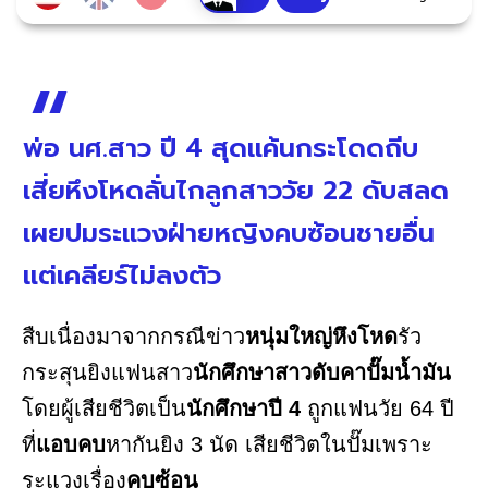
พ่อ นศ.สาว ปี 4 สุดแค้นกระโดดถีบ
เสี่ยหึงโหดลั่นไกลูกสาววัย 22 ดับสลด
เผยปมระแวงฝ่ายหญิงคบซ้อนชายอื่น
แต่เคลียร์ไม่ลงตัว
สืบเนื่องมาจากกรณีข่าว
หนุ่มใหญ่หึงโหด
รัว
กระสุนยิงแฟนสาว
นักศึกษาสาวดับคาปั๊มน้ำมัน
โดยผู้เสียชีวิตเป็น
นักศึกษาปี 4
ถูกแฟนวัย 64 ปี
ที่
แอบคบ
หากันยิง 3 นัด เสียชีวิตในปั๊มเพราะ
ระแวงเรื่อง
คบซ้อน