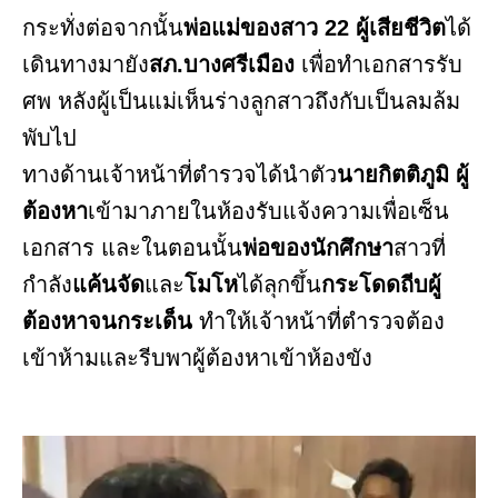
กระทั่งต่อจากนั้น
พ่อแม่ของสาว 22 ผู้เสียชีวิต
ได้
เดินทางมายัง
สภ.บางศรีเมือง
เพื่อทำเอกสารรับ
ศพ หลังผู้เป็นแม่เห็นร่างลูกสาวถึงกับเป็นลมล้ม
พับไป
ทางด้านเจ้าหน้าที่ตำรวจได้นำตัว
นายกิตติภูมิ
ผู้
ต้องหา
เข้ามาภายในห้องรับแจ้งความเพื่อเซ็น
เอกสาร และในตอนนั้น
พ่อของนักศึกษา
สาวที่
กำลัง
แค้นจัด
และ
โมโห
ได้ลุกขึ้น
กระโดดถีบผู้
ต้องหาจนกระเด็น
ทำให้เจ้าหน้าที่ตำรวจต้อง
เข้าห้ามและรีบพาผู้ต้องหาเข้าห้องขัง