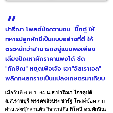
ปารีณา โพสต์ข้อความชม "บิ๊กตู่ ให้
ทหารปลูกผักชีเป็นแบบอย่างที่ดี ให้
ตระหนักว่าสามารถอยู่แบบพอเพียง
เลี่ยงปัญหาผักราคาแพงได้ ซัด
"ทักษิณ" หยุดเพ้อเจ้อ เอา"อิสเราเอล"
พลิกทะเลทรายเป็นแปลงเกษตรมาเทียบ
เมื่อวันที่ 6 พ.ย. 64
น.ส.ปารีณา ไกรคุปต์
ส.ส.ราชบุรี พรรคพลังประชารัฐ
โพสต์ข้อความ
ผ่านเฟซบุ๊กส่วนตัว วิจารณ์ถึง พี่โทนี่
ดร.ทักษิณ