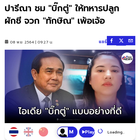
ปารีณา ชม "บิ๊กตู่" ให้ทหารปลูก
ผักชี จวก "ทักษิณ" เพ้อเจ้อ
แชร์
08 พ.ย. 2564 | 09:27 น.
Play
Loading...