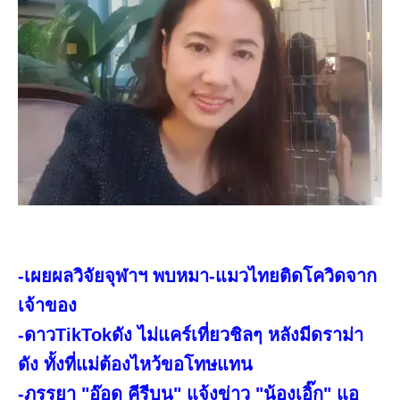
-เผยผลวิจัยจุฬาฯ พบหมา-แมวไทยติดโควิดจาก
เจ้าของ
-ดาวTikTokดัง ไม่แคร์เที่ยวชิลๆ หลังมีดราม่า
ดัง ทั้งที่แม่ต้องไหว้ขอโทษแทน
-ภรรยา "อ๊อด คีรีบูน" แจ้งข่าว "น้องเอิ๊ก" แอ