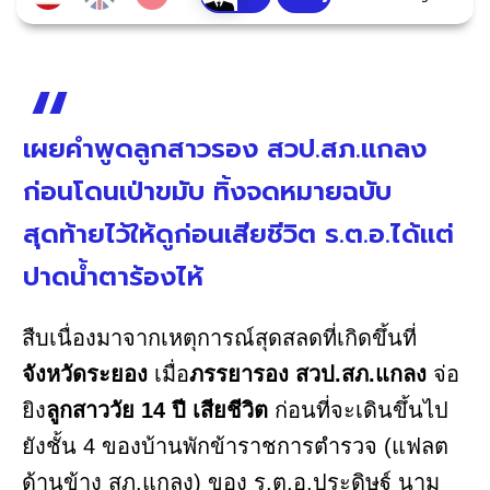
เผยคำพูดลูกสาวรอง สวป.สภ.แกลง
ก่อนโดนเป่าขมับ ทิ้งจดหมายฉบับ
สุดท้ายไว้ให้ดูก่อนเสียชีวิต ร.ต.อ.ได้แต่
ปาดน้ำตาร้องไห้
สืบเนื่องมาจากเหตุการณ์สุดสลดที่เกิดขึ้นที่
จังหวัดระยอง
เมื่อ
ภรรยารอง สวป.สภ.แกลง
จ่อ
ยิง
ลูกสาววัย 14 ปี เสียชีวิต
ก่อนที่จะเดินขึ้นไป
ยังชั้น 4 ของบ้านพักข้าราชการตำรวจ (แฟลต
ด้านข้าง สภ.แกลง) ของ ร.ต.อ.ประดิษฐ์ นาม