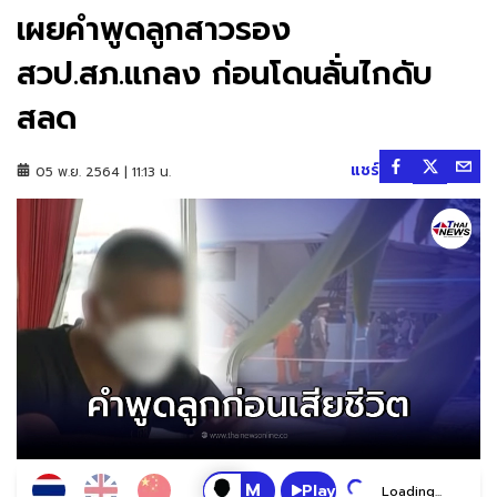
เผยคำพูดลูกสาวรอง
สวป.สภ.แกลง ก่อนโดนลั่นไกดับ
สลด
แชร์
05 พ.ย. 2564 | 11:13 น.
Play
Loading...