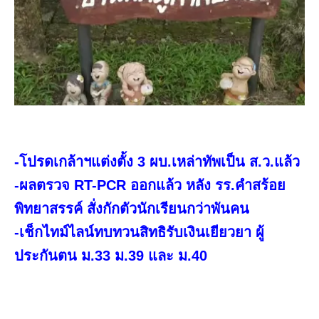
-โปรดเกล้าฯแต่งตั้ง 3 ผบ.เหล่าทัพเป็น ส.ว.แล้ว
-ผลตรวจ RT-PCR ออกแล้ว หลัง รร.คำสร้อย
พิทยาสรรค์ สั่งกักตัวนักเรียนกว่าพันคน
-เช็กไทม์ไลน์ทบทวนสิทธิรับเงินเยียวยา ผู้
ประกันตน ม.33 ม.39 และ ม.40