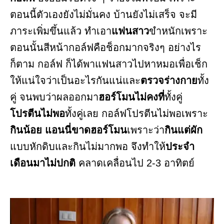
ตอนนี้ตัวเองยังไม่มั่นคง บ้านยังไม่เสร็จ จะมี
ภาระเพิ่มขึ้นแล้ว ทำเอา
แฟนสาว
ขำหนักเพราะ
ตอนนั้นสีหน้ากอล์ฟคือช็อกมากจริงๆ อย่างไร
ก็ตาม กอล์ฟ ก็ได้พาแฟนสาวไปหาหมอเพื่อเช็ก
ให้แน่ใจว่าเป็นอะไรกันแน่และ
ตรวจร่างกาย
ทั้ง
คู่ จนพบว่าผลออกมา
ฮอร์โมนไม่คงที่
ทั้งคู่
โปรตีนไม่พอ
ทั้งคู่เลย กอล์ฟโปรตีนไม่พอเพราะ
กินน้อย
แอนนี่ขาดฮอร์โมน
เพราะว่า
กินแต่ผัก
แบบหักดิบและกินไม่มากพอ จึงทำให้
ประจำ
เดือนมาไม่ปกติ
คลาดเคลื่อนไป 2-3 อาทิตย์