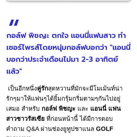
กอล์ฟ พิชญะ ตกใจ แอนนี่แฟนสาว ทำ
เซอร์ไพรส์โดยหนุ่มกอล์ฟบอกว่า "แอนนี่
บอกว่าประจำเดือนไม่มา 2-3 อาทิตย์
แล้ว"
เป็นอีกหนึ่ง
คู่รัก
สุดหวานที่มักจะมีโมเม้นท์น่า
รักๆมาให้แฟนๆได้ยิ้มกรุ้มกริ่มตามๆกันไปอยู่
เสมอ สำหรับ
กอล์ฟ พิชญะ
และ
แอนนี่ แฟน
สาวชาวรัสเซีย
ที่ก่อนหน้านี้ ได้มีการตอบ
คำถาม Q&A ผ่านช่องยูทูปชาแนล
GOLF