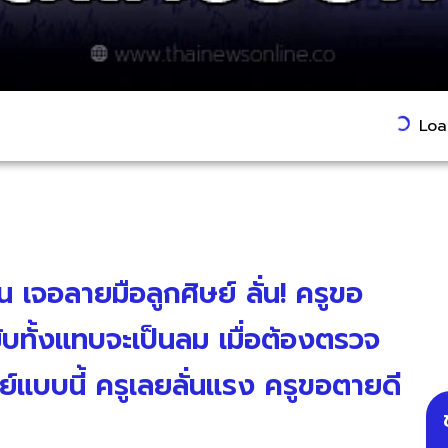
Load
 เจอลายมือลูกศิษย์ ลั่น! ครูขอ
ับทั้งแทบจะเป็นลม เมื่อต้องตรวจ
์แบบนี้ ครูเลยลั่นแรง ครูขอตายดี