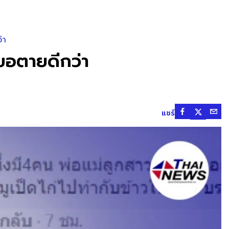
่า
ูขอตายดีกว่า
แชร์