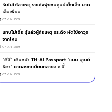
รับไม่ได้สาเหตุ รถเก๋งพุ่งชนศูนย์เด็กเล็ก บาด
เจ็บเพียบ
07 ส.ค. 2569
แทบไม่เชื่อ รู้แล้วผู้ก่อเหตุ รร.ดัง หัดใช้อาวุธ
จากไหน
07 ส.ค. 2569
"ดีอี" เดินหน้า TH-AI Passport "แนน บุณย์
ธิดา" คาดลงทะเบียนกลางส.ค.นี้
07 ส.ค. 2569