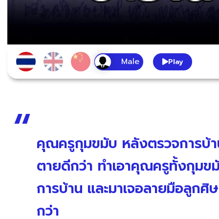
Play
คุณครูกุมขมับ หลังตรวจการบ้าน
ตายดีกว่า ทำเอาคุณครูทั้งกุมขม
การบ้าน และมาเจอลายมือลูกศิษย
กว่า