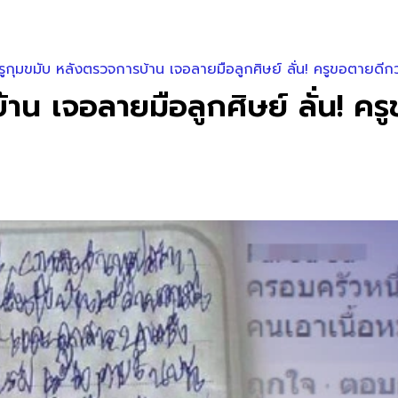
ูกุมขมับ หลังตรวจการบ้าน เจอลายมือลูกศิษย์ ลั่น! ครูขอตายดีกว
าน เจอลายมือลูกศิษย์ ลั่น! คร