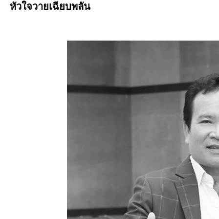
หัวใจวายเฉียบพลัน