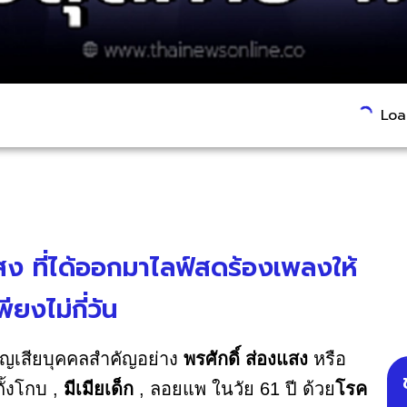
Load
สง ที่ได้ออกมาไลฟ์สดร้องเพลงให้
ียงไม่กี่วัน
สูญเสียบุคคลสำคัญอย่าง
พรศักดิ์ ส่องแสง
หรือ
ั้งโกบ ,
มีเมียเด็ก
, ลอยแพ ในวัย 61 ปี ด้วย
โรค