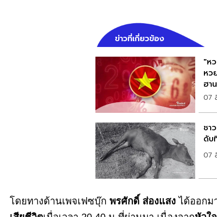
ข่าวที่เกี่ยวข้อง
"หว
หวย
ฮาน
07 
ชาวบ
ดับ
07 
โดยทางด้านเพจเฟซบุ๊ก
พรศักดิ์ ส่องแสง
ได้ออกมา