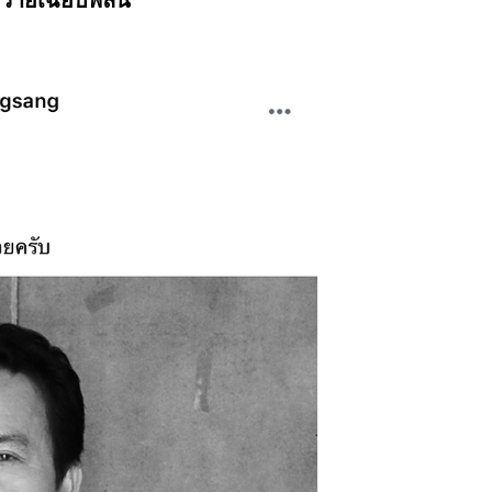
จวายเฉียบพลัน