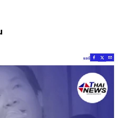
น
แชร์