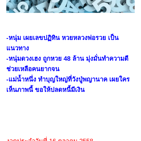
-หนุ่ม เผยเลขปฏิทิน หวยหลวงพ่อรวย เป็น
แนวทาง
-หนุ่มดวงเฮง ถูกหวย 48 ล้าน มุ่งมั่นทำความดี
ช่วยเหลือคนยากจน
-แม่น้ำหนึ่ง ทำบุญใหญ่ที่วังปู่พญานาค เผยใคร
เห็นภาพนี้ ขอให้ปลดหนี้มีเงิน
งวดประจําวันที่ 16 ตุลาคม 2558