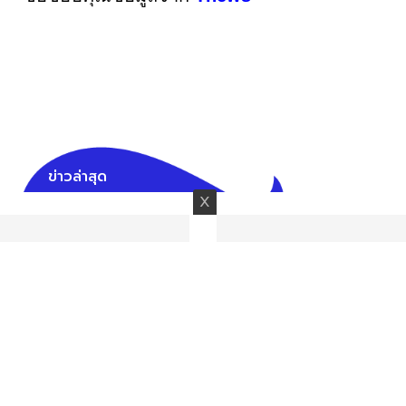
ข่าวล่าสุด