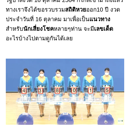
รัฐบาลงวด 16 ตุลาคม 2564 ก็ใกล้เข้ามาถึงแล้ว
ทางเราจึงได้ขอรวบรวม
สถิติหวย
ออก10 ปี งวด
ประจำวันที่ 16 ตุลาคม มาเพื่อเป็น
แนวทาง
สำหรับ
นักเสี่ยงโชค
หลายๆท่าน จะมี
เลขเด็ด
อะไรบ้างไปตามดูกันได้เลย