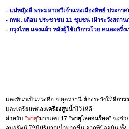
- แม่หญิงลี พระมหาเทวีเจ้าแห่งเมืองทิพย์ ประกา
- กทม. เตือน ประชาชน 11 ชุมชน เฝ้าระวังสถานก
- กรุงไทย แจงแล้ว หลังผู้ใช้บริการโวย คนละครึ่งเฟ
และที่น่าเป็นห่วงคือ จ.อุดรธานี ต้องระวังให้ดี
การร
และเตรียมทดลง
เครื่องสูบน้ำ
ไว้ให้ดี
สำหรับ "
พายุ
"มายเลข 17 "
พายุไลออนร็อค
" จะช่ว
อุบลรัตน์ ให้มีปริมาณน้ำมากขึ้น จากที่ปัจจุบัน ทั้