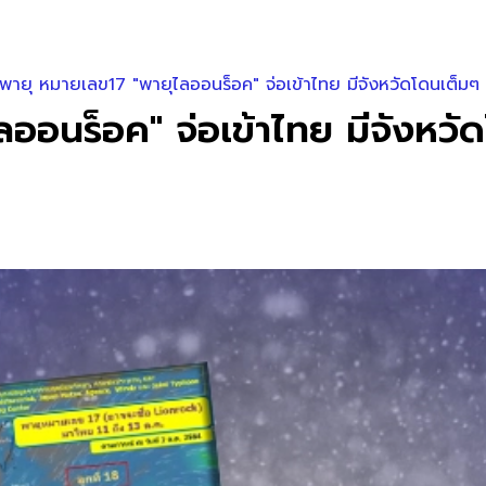
พายุ หมายเลข17 "พายุไลออนร็อค" จ่อเข้าไทย มีจังหวัดโดนเต็มๆ
ออนร็อค" จ่อเข้าไทย มีจังหวั