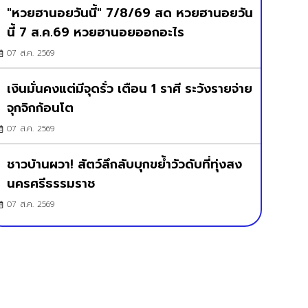
"หวยฮานอยวันนี้" 7/8/69 สด หวยฮานอยวัน
นี้ 7 ส.ค.69 หวยฮานอยออกอะไร
07 ส.ค. 2569
เงินมั่นคงแต่มีจุดรั่ว เตือน 1 ราศี ระวังรายจ่าย
จุกจิกก้อนโต
07 ส.ค. 2569
ชาวบ้านผวา! สัตว์ลึกลับบุกขย้ำวัวดับที่ทุ่งสง
นครศรีธรรมราช
07 ส.ค. 2569