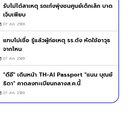
รับไม่ได้สาเหตุ รถเก๋งพุ่งชนศูนย์เด็กเล็ก บาด
เจ็บเพียบ
07 ส.ค. 2569
แทบไม่เชื่อ รู้แล้วผู้ก่อเหตุ รร.ดัง หัดใช้อาวุธ
จากไหน
07 ส.ค. 2569
"ดีอี" เดินหน้า TH-AI Passport "แนน บุณย์
ธิดา" คาดลงทะเบียนกลางส.ค.นี้
07 ส.ค. 2569