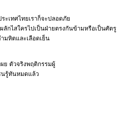
้น ประเทศไทยเราก็จะปลอดภัย
่ผลักไสใครไปเป็นฝ่ายตรงกันข้ามหรือเป็นศัตรู
อำมหิตและเลือดเย็น