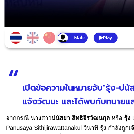
Play
เปิดข้อความในหมายจับ"รุ้ง-ปนัส
แจ้งวัฒนะ และได้พบกับทนายและ
จากกรณี นางสาว
ปนัสยา สิทธิจิรวัฒนกุล
หรือ
รุ้ง
Panusaya Sithijirawattanakul วินาที รุ้ง กำลังถูกเจ้