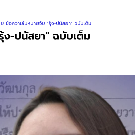
ผย ข้อความในหมายจับ "รุ้ง-ปนัสยา" ฉบับเต็ม
ุ้ง-ปนัสยา" ฉบับเต็ม