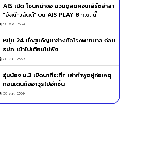
AIS เปิด โซนหน้าจอ ชวนดูสดคอนเสิร์ตอำลา
"อัสนี-วสันต์" บน AIS PLAY 8 ก.ย. นี้
08 ส.ค. 2569
หนุ่ม 24 นั่งสูบกัญชาข้างตึกโรงพยาบาล ก่อน
รปภ. เข้าไปเตือนไม่ฟัง
08 ส.ค. 2569
รุ่นน้อง ม.2 เปิดนาทีระทึก เล่าคำพูดผู้ก่อเหตุ
ก่อนเดินถืออาวุธไปอีกชั้น
08 ส.ค. 2569