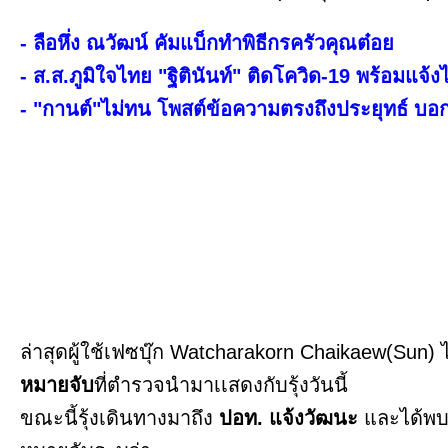
- ลือหึ่ง ณวัฒน์ คัมแบ็กทำพิธีกรครัวคุณต๋อย
- ส.ส.ภูมิใจไทย "ฐิตินันท์" ติดโควิด-19 พร้อมแจ้ง
- "กานต์"ไม่ทน โพสต์ข้อความตรงถึงประยุทธ์ บ
ล่าสุดผู้ใช้เฟซบุ๊ก Watcharakorn Chaikaew(Sun)
หมายจับ
ที่ตำรวจนำมาเเสดงกับรุ้งวันนี้
ขณะนี้รุ้งเดินทางมาถึง
ปอท. แจ้งวัฒนะ
และได้พบก