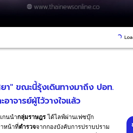
Load
ยา" ขณะนี้รุ้งเดินทางมาถึง ปอท.
อาจารย์ผู้ไว้วางใจแล้ว
แกนนำ
กลุ่มราษฎร
ได้ไลฟ์ผ่านเฟซบุ๊ก
าหน้าที่
ตำรวจ
จากกองบังคับการปราบปราม