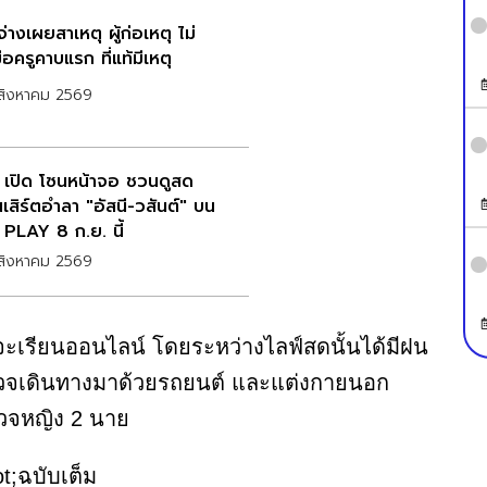
่างเผยสาเหตุ ผู้ก่อเหตุ ไม่
อครูคาบแรก ที่แท้มีเหตุ
สิงหาคม 2569
 เปิด โซนหน้าจอ ชวนดูสด
เสิร์ตอำลา "อัสนี-วสันต์" บน
 PLAY 8 ก.ย. นี้
สิงหาคม 2569
่จะเรียนออนไลน์ โดยระหว่างไลฟ์สดนั้นได้มีฝน
ำรวจเดินทางมาด้วยรถยนต์ และแต่งกายนอก
รวจหญิง 2 นาย