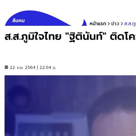
สังคม
หน้าแรก
ข่าว
ส.ส.ภ
ส.ส.ภูมิใจไทย "ฐิตินันท์" ติด
22 ก.ย. 2564 | 22:04 น.