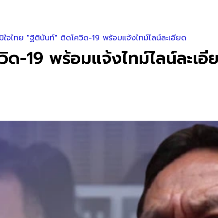
ูมิใจไทย "ฐิตินันท์" ติดโควิด-19 พร้อมแจ้งไทม์ไลน์ละเอียด
โควิด-19 พร้อมแจ้งไทม์ไลน์ละเอี