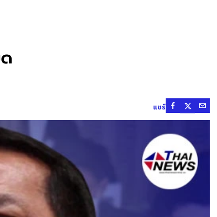
ยด
แชร์