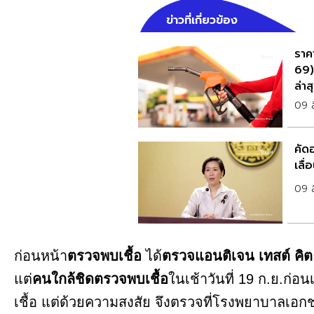
ข่าวที่เกี่ยวข้อง
ราคา
69)
ล่าส
09 
คัด
เลื
09 
ก่อนหน้า
ตรวจพบเชื้อ
ได้
ตรวจแอนติเจน เทสต์ คิ
แต่
คนใกล้ชิดตรวจพบเชื้อ
ในเช้าวันที่ 19 ก.ย.ก่
เชื้อ แต่ด้วยความสงสัย จึงตรวจที่โรงพยาบาลเอก