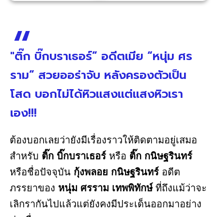
"ติ๊ก บิ๊กบราเธอร์” อดีตเมีย “หนุ่ม ศร
ราม” สวยออร่าจับ หลังครองตัวเป็น
โสด บอกไม่ได้หิวแสงแต่แสงหิวเรา
เอง!!!
ต้องบอกเลยว่ายังมีเรื่องราวให้ติดตามอยู่เสมอ
สำหรับ
ติ๊ก บิ๊กบราเธอร์
หรือ
ติ๊ก กนิษฐรินทร์
หรือชื่อปัจจุบัน
กุ้งพลอย กนิษฐรินทร์
อดีต
ภรรยาของ
หนุ่ม ศรราม เทพพิทักษ์
ที่ถึงแม้ว่าจะ
เลิกรากันไปแล้วแต่ยังคงมีประเด็นออกมาอย่าง