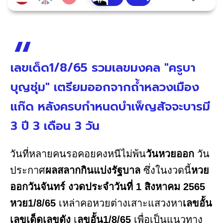
เลขเด็ด1/8/65 รวมเลขมงคล "ครูบา
บุญชุ่ม" เตรียมออกจากถ้ำหลวงเมือง
แก๊ด หลังครบกำหนดบำเพ็ญสัจจะบารมี
3 ปี 3 เดือน 3 วัน
วันที่หลายคนรอคอยคงหนีไม่พ้น
วันหวยออก
วัน
ประกาศ
ผลสลากกินแบ่งรัฐบาล
ซึ่งในงวดนี้
หวย
ออกวันจันทร์ งวดประจำวันที่ 1 สิงหาคม 2565
หวย1/8/65
เหล่าคอหวยต่างเสาะแสวงหา
เลขอั้น
เลขเด็ดเลขดัง
เ
ลขอั้น1/8/65
เพื่อเป็นแนวทาง