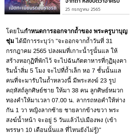
จากถ้ำ หลังปิดวาจาครบ 3
ปี
25 กรกฎาคม 2565
โดยใน
กำหนดการออกจากถ้ำของ พระครูบาบุญ
ชุ่ม
ได้มีการระบุว่า "จะออกจากถ้ำวันที่ 31
กรกฎาคม 2565 ปลงผมที่เกาะน้ำรูนั้นแล ให้
สร้างหอกุฏิที่พักไว้ จะไปฉันภัตตาหารที่กุฏิมุงคา
ริมน้ำสิ่ม 5 โมง จะไปที่ถ้ำเล็ก หอ 7 ชั้นนั้นแล
คนที่จะมารับในถ้ำหลวงนี้ มีพระสงฆ์ 23 รูป
คฤหัสถ์ลูกศิษย์ชาย ให้มา 38 คน ลูกศิษย์หมวก
ทองคำให้มาเวลา 07.00 น. ลากรถหอคำให้ห่าง
กัน 1 วา หญิงลากซ้าย ชายลากข้างขวา พระ
สงฆ์น้ำหน้า จะอยู่ 5 วันแล้วไปเมืองพง (เข้า
พรรษา 10 เดือนนั้นแล ที่ไหนยังไม่รู้)"