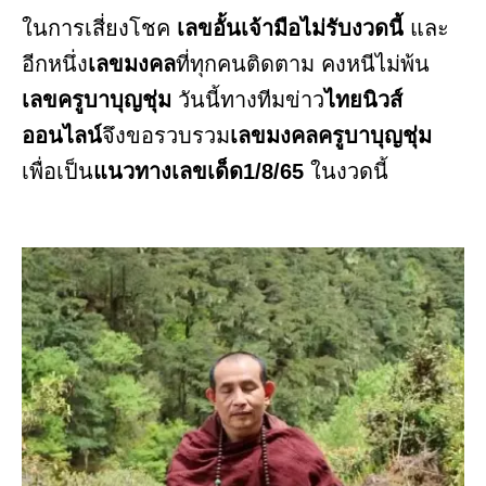
ในการเสี่ยงโชค
เลขอั้นเจ้ามือไม่รับงวดนี้
และ
อีกหนึ่ง
เลขมงคล
ที่ทุกคนติดตาม คงหนีไม่พ้น
เลขครูบาบุญชุ่ม
วันนี้ทางทีมข่าว
ไทยนิวส์
ออนไลน์
จึงขอรวบรวม
เลขมงคลครูบาบุญชุ่ม
เพื่อเป็น
แนวทางเลขเด็ด1/8/65
ในงวดนี้