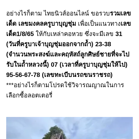
อย่างไรก็ตาม ไทยนิวส์ออนไลน์ ขอรวบ
รวมเลข
เด็ด เลขมงคลครูบาบุญชุ่ม
เพื่อเป็นแนวทาง
เลข
เด็ด1/8/65
ให้กับเหล่าคอหวย ซึ่งจะมีเลข
31
(วันที่ครูบาเจ้าบุญชุ่มออกจากถ้ำ)
23-38
(จำนวนพระสงฆ์และคฤหัสถ์ลูกศิษย์ชายที่จะไป
รับในถ้ำหลวงนี้)
07
(เวลาที่ครูบาบุญชุ่มให้ไป)
95-56-67-78
(เลขทะเบีบนรถขนราชรถ)
***อย่างไรก็ตามโปรดใช้วิจารณญาณในการ
เลือกซื้อลอตเตอรี่