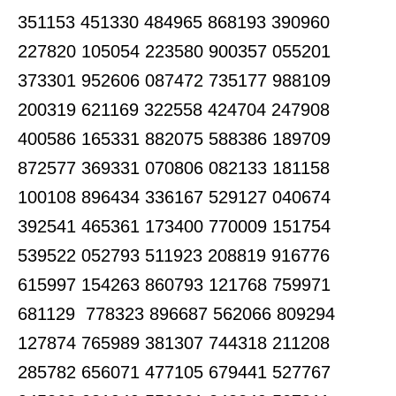
351153 451330 484965 868193 390960
227820 105054 223580 900357 055201
373301 952606 087472 735177 988109
200319 621169 322558 424704 247908
400586 165331 882075 588386 189709
872577 369331 070806 082133 181158
100108 896434 336167 529127 040674
392541 465361 173400 770009 151754
539522 052793 511923 208819 916776
615997 154263 860793 121768 759971
681129 778323 896687 562066 809294
127874 765989 381307 744318 211208
285782 656071 477105 679441 527767