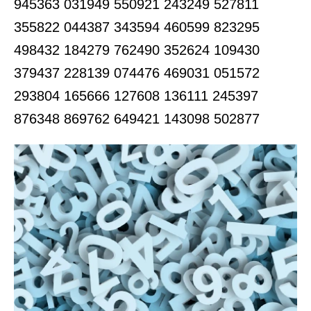
945363 031949 550921 243249 527811
355822 044387 343594 460599 823295
498432 184279 762490 352624 109430
379437 228139 074476 469031 051572
293804 165666 127608 136111 245397
876348 869762 649421 143098 502877