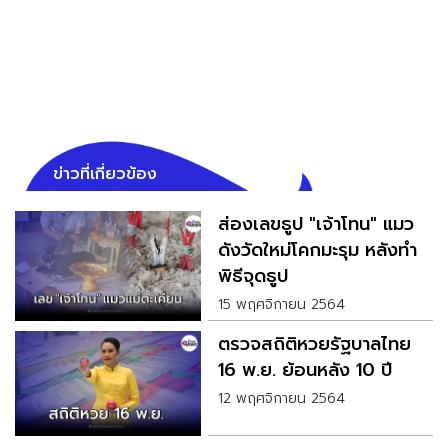
ข่าวที่เกี่ยวข้อง
ส่องเลขธูป "เจ้าโทน" แมว
ดังวัดใหม่โคกมะรุม หลังทำ
พิธีจุดธูป
15 พฤศจิกายน 2564
ตรวจสถิติหวยรัฐบาลไทย
16 พ.ย. ย้อนหลัง 10 ปี
12 พฤศจิกายน 2564