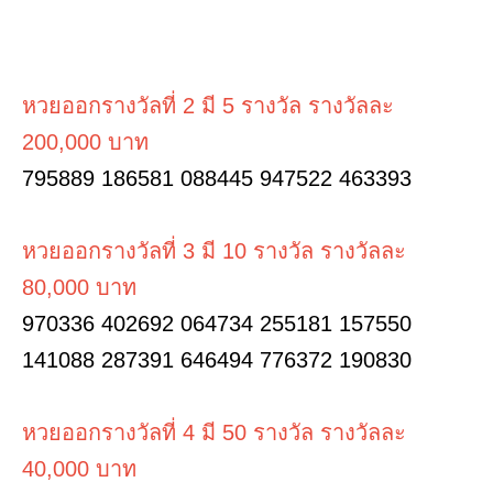
หวยออกรางวัลที่ 2 มี 5 รางวัล รางวัลละ
200,000 บาท
795889 186581 088445 947522 463393
หวยออกรางวัลที่ 3 มี 10 รางวัล รางวัลละ
80,000 บาท
970336 402692 064734 255181 157550
141088 287391 646494 776372 190830
หวยออกรางวัลที่ 4 มี 50 รางวัล รางวัลละ
40,000 บาท