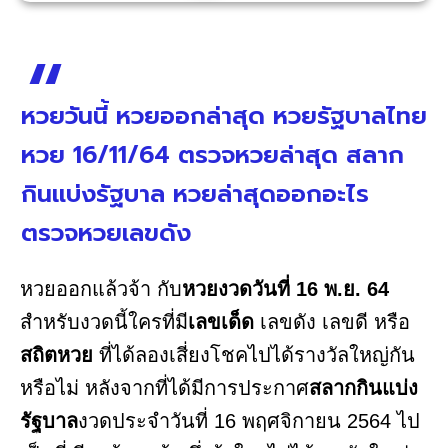
หวยวันนี้ หวยออกล่าสุด หวยรัฐบาลไทย
หวย 16/11/64 ตรวจหวยล่าสุด สลาก
กินแบ่งรัฐบาล หวยล่าสุดออกอะไร
ตรวจหวยเลขดัง
หวยออกแล้วจ้า กับ
หวยงวดวันที่ 16 พ.ย. 64
สำหรับงวดนี้ใครที่มี
เลขเด็ด
เลขดัง เลขดี หรือ
สถิตหวย
ที่ได้ลองเสี่ยงโชคไปได้รางวัลใหญ่กัน
หรือไม่ หลังจากที่ได้มีการประกาศ
สลากกินแบ่ง
รัฐบาล
งวดประจำวันที่ 16 พฤศจิกายน 2564 ไป