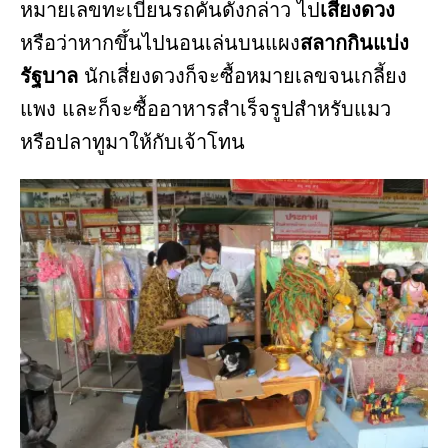
หมายเลขทะเบียนรถคันดังกล่าว ไป
เสี่ยงดวง
หรือว่าหากขึ้นไปนอนเล่นบนแผง
สลากกินแบ่ง
รัฐบาล
นักเสี่ยงดวงก็จะซื้อหมายเลขจนเกลี้ยง
แพง และก็จะซื้ออาหารสำเร็จรูปสำหรับแมว
หรือปลาทูมาให้กับเจ้าโทน