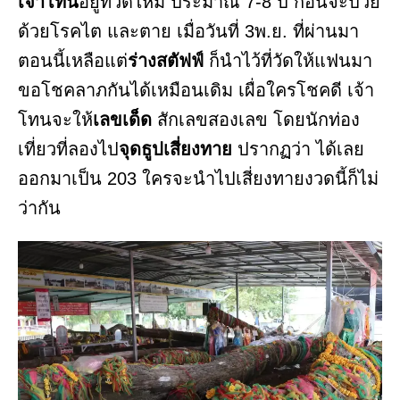
เจ้าโทน
อยู่ที่วัดใหม่ ประมาณ 7-8 ปี ก่อนจะป่วย
ด้วยโรคไต และตาย เมื่อวันที่ 3พ.ย. ที่ผ่านมา
ตอนนี้เหลือแต่
ร่างสตัฟฟ์
ก็นำไว้ที่วัดให้แฟนมา
ขอโชคลาภกันได้เหมือนเดิม เผื่อใครโชคดี เจ้า
โทนจะให้
เลขเด็ด
สักเลขสองเลข โดยนักท่อง
เที่ยวที่ลองไป
จุดธูปเสี่ยงทาย
ปรากฏว่า ได้เลย
ออกมาเป็น 203 ใครจะนำไปเสี่ยงทายงวดนี้ก็ไม่
ว่ากัน