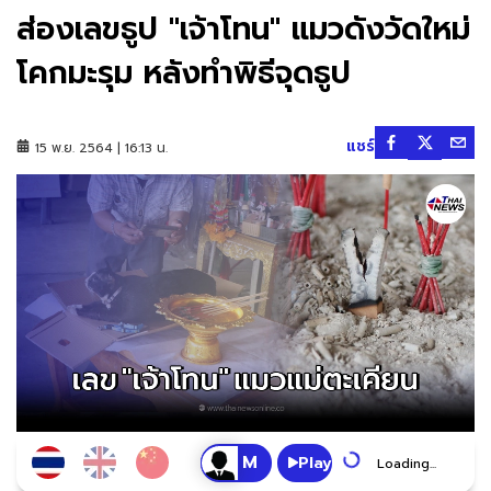
ส่องเลขธูป "เจ้าโทน" แมวดังวัดใหม่
โคกมะรุม หลังทำพิธีจุดธูป
แชร์
15 พ.ย. 2564 | 16:13 น.
Play
Loading...