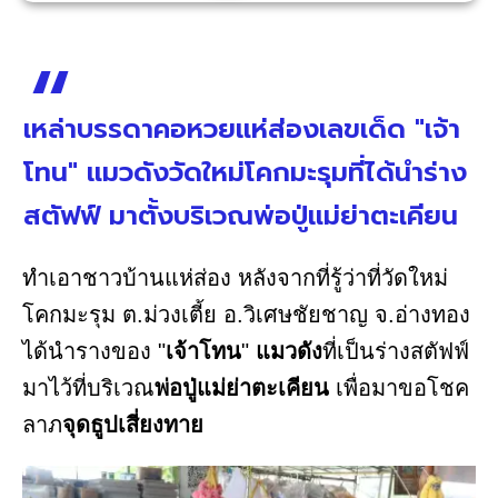
เหล่าบรรดาคอหวยแห่ส่องเลขเด็ด "เจ้า
โทน" แมวดังวัดใหม่โคกมะรุมที่ได้นำร่าง
สตัฟฟ์ มาตั้งบริเวณพ่อปู่แม่ย่าตะเคียน
ทำเอาชาวบ้านแห่ส่อง หลังจากที่รู้ว่าที่วัดใหม่
โคกมะรุม ต.ม่วงเตี้ย อ.วิเศษชัยชาญ จ.อ่างทอง
ได้นำรางของ "
เจ้าโทน
"
แมวดัง
ที่เป็นร่างสตัฟฟ์
มาไว้ที่บริเวณ
พ่อปู่แม่ย่าตะเคียน
เพื่อมาขอโชค
ลาภ
จุดธูปเสี่ยงทาย