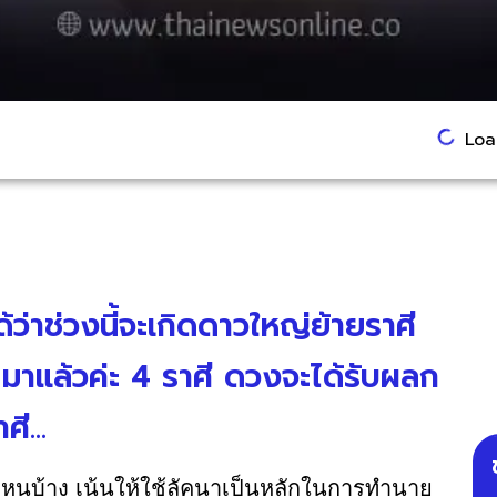
Load
้ว่าช่วงนี้จะเกิดดาวใหญ่ย้ายราศี
าแล้วค่ะ 4 ราศี ดวงจะได้รับผลก
ี...
ีไหนบ้าง เน้นให้ใช้ลัคนาเป็นหลักในการทำนาย