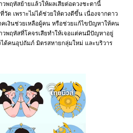
าดาวพฤหัสย้ายแล้วให้ผลเสียต่อดวงชะตานี้
่วัด เพราะไม่ได้ช่วยให้ดวงดีขึ้น เนื่องจากดาว
าคเงินช่วยเหลือผู้คน หรือช่วยแก้ไขปัญหาให้คน
วพฤหัสที่โคจรเสียทำให้เจอแต่คนมีปัญหาอยู่
องได้คนอุปถัมภ์ มิตรสหายกลุ่มใหม่ และบริวาร