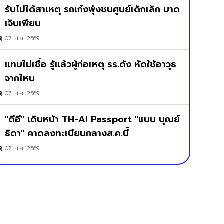
รับไม่ได้สาเหตุ รถเก๋งพุ่งชนศูนย์เด็กเล็ก บาด
เจ็บเพียบ
07 ส.ค. 2569
แทบไม่เชื่อ รู้แล้วผู้ก่อเหตุ รร.ดัง หัดใช้อาวุธ
จากไหน
07 ส.ค. 2569
"ดีอี" เดินหน้า TH-AI Passport "แนน บุณย์
ธิดา" คาดลงทะเบียนกลางส.ค.นี้
07 ส.ค. 2569