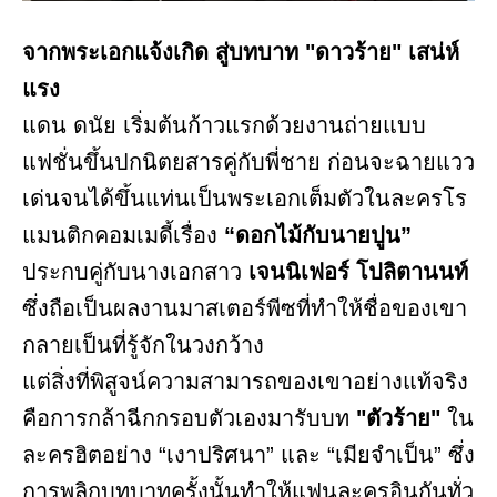
จากพระเอกแจ้งเกิด สู่บทบาท "ดาวร้าย" เสน่ห์
แรง
แดน ดนัย เริ่มต้นก้าวแรกด้วยงานถ่ายแบบ
แฟชั่นขึ้นปกนิตยสารคู่กับพี่ชาย ก่อนจะฉายแวว
เด่นจนได้ขึ้นแท่นเป็นพระเอกเต็มตัวในละครโร
แมนติกคอมเมดี้เรื่อง
“ดอกไม้กับนายปูน”
ประกบคู่กับนางเอกสาว
เจนนิเฟอร์ โปลิตานนท์
ซึ่งถือเป็นผลงานมาสเตอร์พีซที่ทำให้ชื่อของเขา
กลายเป็นที่รู้จักในวงกว้าง
แต่สิ่งที่พิสูจน์ความสามารถของเขาอย่างแท้จริง
คือการกล้าฉีกกรอบตัวเองมารับบท
"ตัวร้าย"
ใน
ละครฮิตอย่าง “เงาปริศนา” และ “เมียจำเป็น” ซึ่ง
การพลิกบทบาทครั้งนั้นทำให้แฟนละครอินกันทั่ว