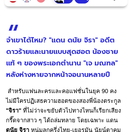
จำเขาได้ไหม? "แดน ดนัย จิรา" อดีต
ดาวร้ายและนายแบบสุดฮอต น้องชาย
แท้ ๆ ของพระเอกตำนาน "เจ มณฑล"
หลังห่างหายจากหน้าจอนานหลายปี
สำหรับแฟนละครและคอแฟชั่นในยุค 90 คง
ไม่มีใครปฏิเสธความฮอตของสองพี่น้องตระกูล
"จิรา"
ที่ไม่ว่าจะขยับตัวไปทางไหนก็เรียกเสียง
กรี๊ดจากสาว ๆ ได้ถล่มทลาย โดยเฉพาะ แดน
ดนัย จิรา
หนุ่มลูกครึ่งไทย-เยอรมัน นัยน์ตาคม