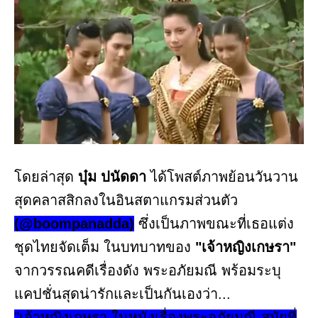
โดยล่าสุด
บุ๋ม ปนัดดา
ได้โพสต์ภาพย้อนวันวาน
สุดคลาสสิกลงในอินสตาแกรมส่วนตัว
(@boompanadda)
ซึ่งเป็นภาพขณะที่เธอแต่ง
ชุดไทยจัดเต็ม ในบทบาทของ
"เจ้าหญิงเกษรา"
จากวรรณคดีเรื่องดัง พระอภัยมณี พร้อมระบุ
แคปชั่นสุดน่ารักและเป็นกันเองว่า...
"เจ้าหญิงเกษรา ในหนังเรื่องพระอภัยมณี สมัยที่