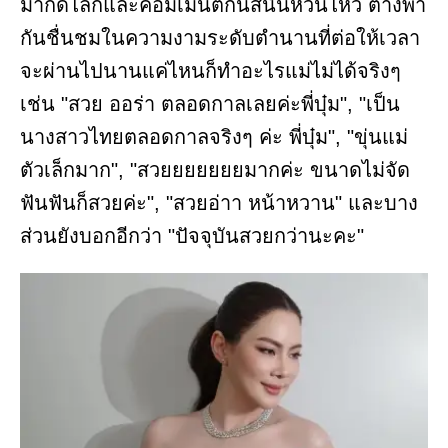
มากดไลก์และคอมเมนต์กันสนั่นหวั่นไหว ต่างพา
กันชื่นชมในความงามระดับตำนานที่ต่อให้เวลา
จะผ่านไปนานแค่ไหนก็ทำอะไรแม่ไม่ได้จริงๆ
เช่น "สวย ออร่า ตลอดกาลเลยค่ะพี่บุ๋ม", "เป็น
นางสาวไทยตลอดกาลจริงๆ ค่ะ พี่บุ๋ม", "ขุ่นแม่
ตัวเล็กมาก", "สวยยยยยยยมากค่ะ ขนาดไม่จัด
ฟันฟันก็สวยค่ะ", "สวยอ่าา หน้าหวาน" และบาง
ส่วนยังบอกอีกว่า "ปัจจุบันสวยกว่านะคะ"