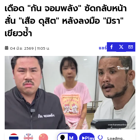
เดือด "กัน จอมพลัง" ซัดกลับหน้า
สั่น "เสือ ดุสิต" หลังลงมือ "มิรา"
เขียวช้ำ
แชร์
04 มิ.ย. 2569 | 11:05 น.
Play
Loading...