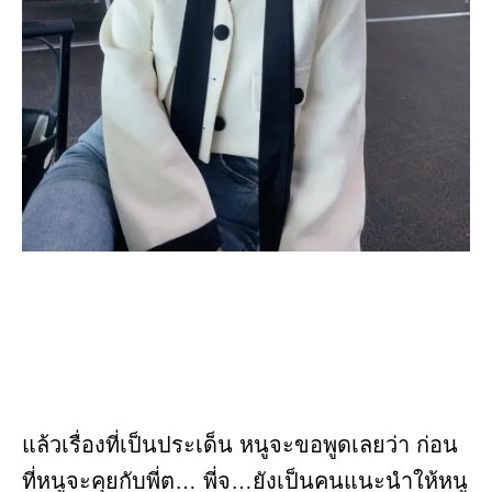
แล้วเรื่องที่เป็นประเด็น หนูจะขอพูดเลยว่า ก่อน
ที่หนูจะคุยกับพี่ต… พี่จ…ยังเป็นคนแนะนำให้หนู