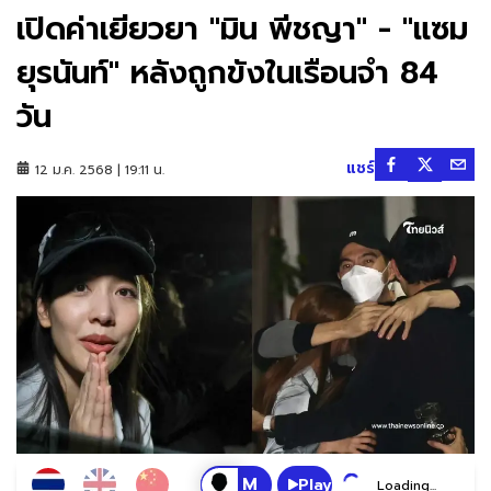
เปิดค่าเยียวยา "มิน พีชญา" - "แซม
ยุรนันท์" หลังถูกขังในเรือนจำ 84
วัน
แชร์
12 ม.ค. 2568 | 19:11 น.
Play
Loading...