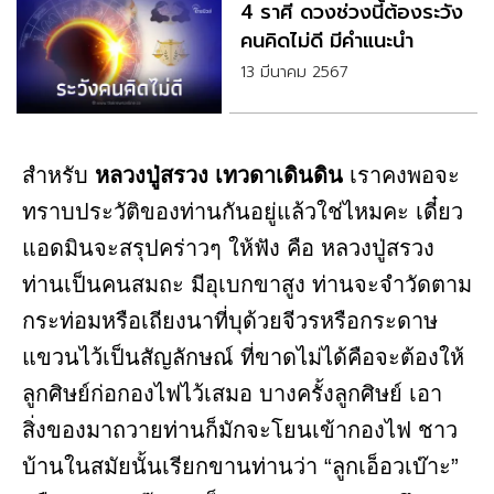
4 ราศี ดวงช่วงนี้ต้องระวัง
คนคิดไม่ดี มีคำแนะนำ
13 มีนาคม 2567
สำหรับ
หลวงปู่สรวง เทวดาเดินดิน
เราคงพอจะ
ทราบประวัติของท่านกันอยู่แล้วใช่ไหมคะ เดี๋ยว
แอดมินจะสรุปคร่าวๆ ให้ฟัง คือ หลวงปู่สรวง
ท่านเป็นคนสมถะ มีอุเบกขาสูง ท่านจะจำวัดตาม
กระท่อมหรือเถียงนาที่บุด้วยจีวรหรือกระดาษ
แขวนไว้เป็นสัญลักษณ์ ที่ขาดไม่ได้คือจะต้องให้
ลูกศิษย์ก่อกองไฟไว้เสมอ บางครั้งลูกศิษย์ เอา
สิ่งของมาถวายท่านก็มักจะโยนเข้ากองไฟ ชาว
บ้านในสมัยนั้นเรียกขานท่านว่า “ลูกเอ็อวเบ๊าะ”