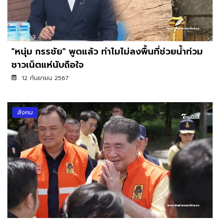
"หนุ่ม กรรชัย" พูดแล้ว ทำไมไม่ลงพื้นที่ช่วยน้ำท่วม
ชาวเน็ตแห่นับถือใจ
12 กันยายน 2567
สังคม