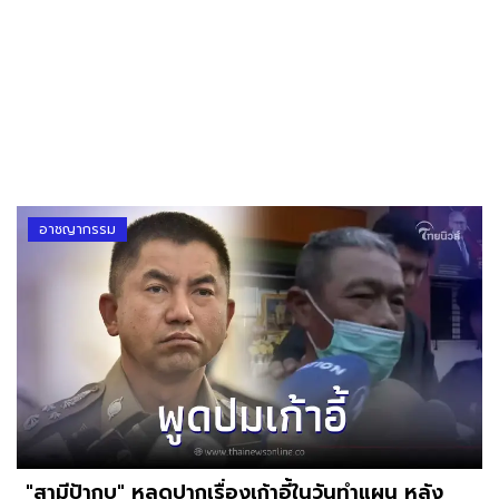
อาชญากรรม
"สามีป้ากบ" หลุดปากเรื่องเก้าอี้ในวันทำแผน หลัง