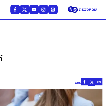
ตรวจหวย
ี
แชร์