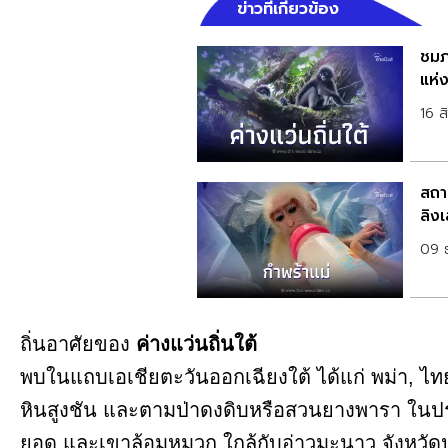
ข่าวที่เกี่ยวข้อง
ชมภ
แห่ง
16 
สถาน
ลิง
09 
ถิ่นอาศัยของ
ค่างแว่นถิ่นใต้
พบในแถบเอเชียตะวันออกเฉียงใต้ ได้แก่ พม่า, ไทย
หินสูงชัน และตามป่าดงดิบหรือสวนยางพารา ในปร
ยอด และเขาล้อมหมวก ใกล้กับอ่าวมะนาว จังหวัดป