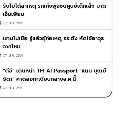
รับไม่ได้สาเหตุ รถเก๋งพุ่งชนศูนย์เด็กเล็ก บาด
เจ็บเพียบ
07 ส.ค. 2569
แทบไม่เชื่อ รู้แล้วผู้ก่อเหตุ รร.ดัง หัดใช้อาวุธ
จากไหน
07 ส.ค. 2569
"ดีอี" เดินหน้า TH-AI Passport "แนน บุณย์
ธิดา" คาดลงทะเบียนกลางส.ค.นี้
07 ส.ค. 2569