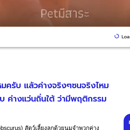
Load
่ไหมครับ แล้วค่างจริงๆซนจริงไหม
ับ ค่างแว่นถิ่นใต้ ว่ามีพฤติกรรม
bscurus) สัตว์เลี้ยงลูกด้วยนมจำพวกค่าง