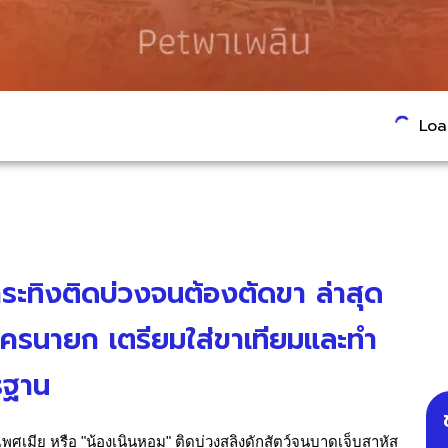
Load
ระทิงติดบ่วงจนต้องตัดขา ล่าสุด
ฯ นครนายก เตรียมใส่ขาเทียมและทำ
รฐาน
พศเมีย หรือ "น้องเนินหอม" ติดบ่วงสลิงดักสัตว์จนบาดเจ็บสาหัส