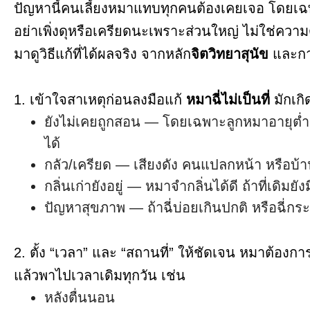
ปัญหานี้คนเลี้ยงหมาแทบทุกคนต้องเคยเจอ โดยเฉ
อย่าเพิ่งดุหรือเครียดนะเพราะส่วนใหญ่ ไม่ใช่ความดื้
มาดูวิธีแก้ที่ได้ผลจริง จากหลัก
จิตวิทยาสุนัข
และการ
1. เข้าใจสาเหตุก่อนลงมือแก้
หมาฉี่ไม่เป็นที่
มักเกิ
ยังไม่เคยถูกสอน — โดยเฉพาะลูกหมาอายุต่ำ
ได้
กลัว/เครียด — เสียงดัง คนแปลกหน้า หรือบ้าน
กลิ่นเก่ายังอยู่ — หมาจำกลิ่นได้ดี ถ้าที่เดิมยัง
ปัญหาสุขภาพ — ถ้าฉี่บ่อยเกินปกติ หรือฉี่
2. ตั้ง “เวลา” และ “สถานที่” ให้ชัดเจน หมาต้องการ
แล้วพาไปเวลาเดิมทุกวัน เช่น
หลังตื่นนอน