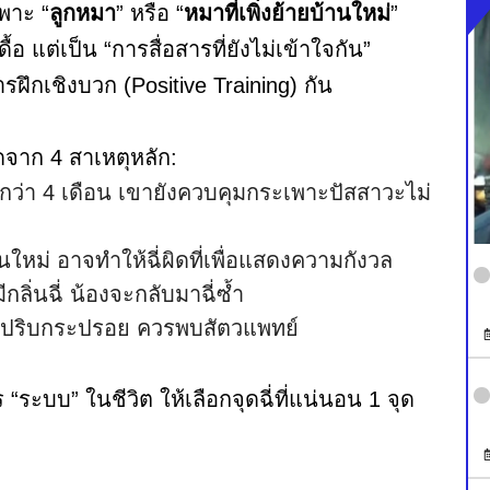
พาะ “
ลูกหมา
” หรือ “
หมาที่เพิ่งย้ายบ้านใหม่
”
อ แต่เป็น “การสื่อสารที่ยังไม่เข้าใจกัน”
ฝึกเชิงบวก (Positive Training) กัน
ดจาก 4 สาเหตุหลัก:
กว่า 4 เดือน เขายังควบคุมกระเพาะปัสสาวะไม่
ใหม่ อาจทำให้ฉี่ผิดที่เพื่อแสดงความกังวล
มีกลิ่นฉี่ น้องจะกลับมาฉี่ซ้ำ
กระปริบกระปรอย ควรพบสัตวแพทย์
 “ระบบ” ในชีวิต ให้เลือกจุดฉี่ที่แน่นอน 1 จุด