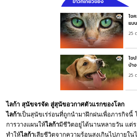
ข่าวที่เกี่ยวข้อง
ไขค
แบบ
25 
ไขป
บ้า
25 
ไลก้า สุนัขจรจัด สู่สุนัขอวกาศตัวแรกของโลก
ไลก้า
เป็นสุนัขเร่ร่อนที่ถูกนำมาฝึกฝนเพื่อภารกิจน
การวางแผนให้
ไลก้า
มีชีวิตอยู่ได้นานหลายวัน แ
ทำให้
ไลก้า
เสียชีวิตจากความร้อนสูงเกินไปภายในไ