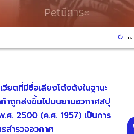
Load
วียตที่มีชื่อเสียงโด่งดังในฐานะ
ลก้าถูกส่งขึ้นไปบนยานอวกาศสปุ
 พ.ศ. 2500 (ค.ศ. 1957) เป็นการ
งการสำรวจอวกาศ