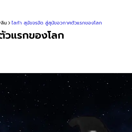
ลิน
ไลก้า สุนัขจรจัด สู่สุนัขอวกาศตัวแรกของโลก
กาศตัวแรกของโลก