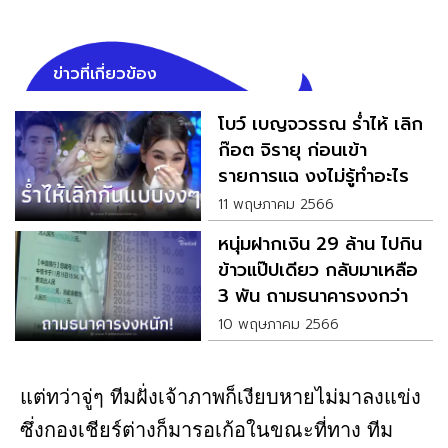
ข่าวที่เกี่ยวข้อง
โบว์ เบญจวรรณ ร่ำไห้ เลิก
ก๊อต จิรายุ ก่อนเข้า
รายการแฉ งงไม่รู้ทำอะไร
ผิด
11 พฤษภาคม 2566
หนุ่มฝากเงิน 29 ล้าน ไปกิน
ข้าวแป๊ปเดียว กลับมาเหลือ
3 พัน ถามธนาคารงงกว่า
เดิม
10 พฤษภาคม 2566
แต่ทว่าจู่ๆ ทีมฝั่งเจ้าภาพก็เงียบหายไม่มาลงแข่ง
ซึ่งกองเชียร์ต่างก็มารอเก้อในขณะที่ทาง ทีม