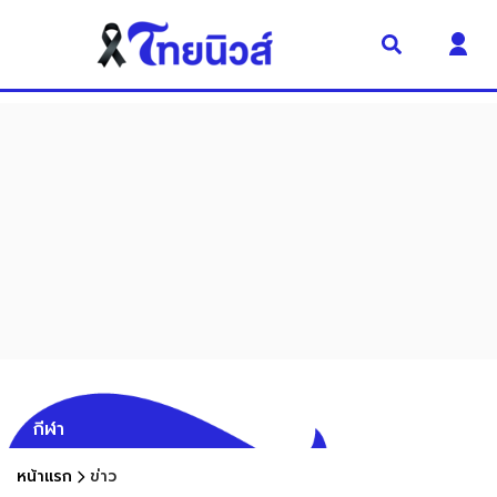
กีฬา
หน้าแรก
ข่าว