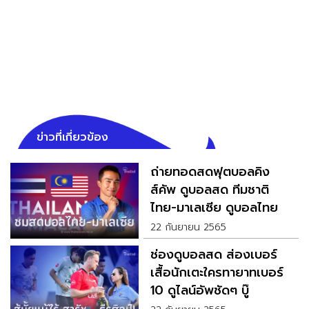
ข่าวที่เกี่ยวข้อง
ถ่ายทอดสดฟุตบอลคิง
ส์คัพ ดูบอลสด ทีมชาติ
ไทย-มาเลเซีย ดูบอลไทย
สด ดูบอลวันนี้
22 กันยายน 2565
ช่องดูบอลสด ส่องเบอร์
เสื้อนักเตะใครทายาทเบอร์
10 ดูไลน์อัพชัดๆ บู๊
มาเลเซีย