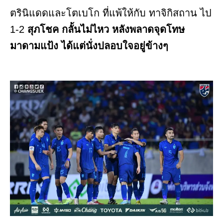
ตรินิแดดและโตเบโก ที่แพ้ให้กับ ทาจิกิสถาน ไป
1-2
สุภโชค กลั้นไม่ไหว หลังพลาดจุดโทษ
มาดามแป้ง ได้แต่นั่งปลอบใจอยู่ข้างๆ