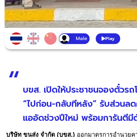
Play
บขส. เปิดให้ประชาชนจองตั๋วร
“ไปก่อน-กลับทีหลัง” รับส่วนล
แออัดช่วงปีใหม่ พร้อมการันตีมี
บริษัท ขนส่ง จำกัด (บขส.)
ออกมาตรการอำนวยควา