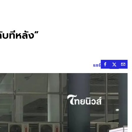
ับทีหลัง”
แชร์