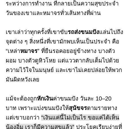
ระหว่างการทำงาน ที่กลายเป็นความสุขประจำ
วันของเขาและหมาจรทั่วเส้นทางที่ผ่าน
เขาเล่าว่าทุกครั้งที่เขาขับ
รถส่งขนมปัง
แล่นไปถึง
จุดต่าง ๆ สิ่งหนึ่งที่เขามักพบเห็นเป็นประจำ คือ
“เหล่า
หมาจร
” ที่ยืนรอคอยอยู่ข้างทาง บางตัว
ผอม บางตัวดูหิวโหย แต่แววตากลับเต็มไปด้วย
ความไว้ใจในมนุษย์ และเขาไม่เคยปล่อยให้พวก
มันผิดหวังเลย
แม้จะต้องถูก
หักเงิน
ค่าขนมปัง วันละ 10–20
บาท เพราะแบ่งขนมปังให้
สุนัขจร
ตามรายทาง
แต่เขาบอกว่า
“เงินแค่นี้ไม่เป็นไร ขอแค่ได้เห็น
น้องอิ่ม เราก็มีความสุขแล้ว”
ประโยคเรียบง่ายที่