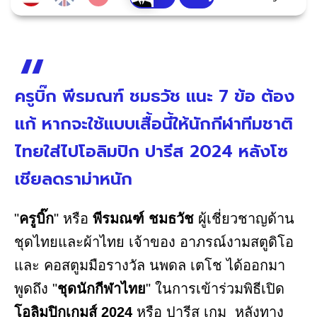
ครูบิ๊ก พีรมณฑ์ ชมธวัช แนะ 7 ข้อ ต้อง
แก้ หากจะใช้แบบเสื้อนี้ให้นักกีฬาทีมชาติ
ไทยใส่ไปโอลิมปิก ปารีส 2024 หลังโซ
เชียลดราม่าหนัก
"
ครูบิ๊ก
" หรือ
พีรมณฑ์ ชมธวัช
ผู้เชี่ยวชาญด้าน
ชุดไทยและผ้าไทย เจ้าของ อาภรณ์งามสตูดิโอ
และ คอสตูมมือรางวัล นพดล เตโช ได้ออกมา
พูดถึง "
ชุดนักกีฬาไทย
" ในการเข้าร่วมพิธีเปิด
โอลิมปิกเกมส์ 2024
หรือ ปารีส เกม หลังทาง