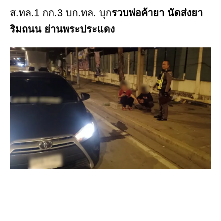
ส.ทล.1 กก.3 บก.ทล. บุก
รวบพ่อค้ายา นัดส่งยา
ริมถนน ย่านพระประแดง