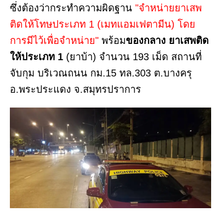
ซึ่งต้องว่ากระทำความผิดฐาน
"จำหน่ายยาเสพ
ติดให้โทษประเภท 1 (เมทแอมเฟตามีน) โดย
การมีไว้เพื่อจำหน่าย"
พร้อม
ของกลาง ยาเสพติด
ให้ประเภท 1
(ยาบ้า) จำนวน 193 เม็ด สถานที่
จับกุม บริเวณถนน กม.15 ทล.303 ต.บางครุ
อ.พระประแดง จ.สมุทรปราการ