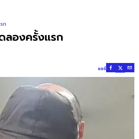
แรก
นทดลองครั้งแรก
แชร์