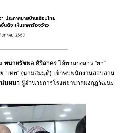
ฮา ประกาศขายบ้านเรือนไทย
ชั่นดัง เห็นราคาร้องว้าว
สิงหาคม 2569
ง
ทนายรัชพล ศิริสาคร
ได้พานางสาว "ยา"
ย "เทพ" (นามสมมุติ) เข้าพบพนักงานสอบสวน
แน่นหนา
ผู้อำนวยการโรงพยาบาลมงกุฎวัฒนะ