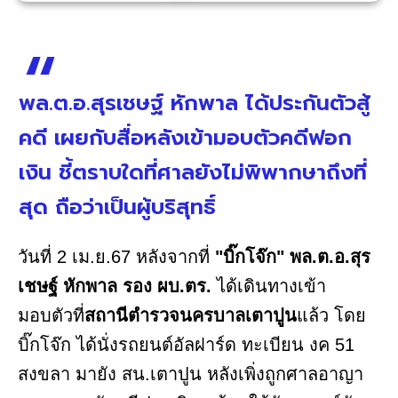
พล.ต.อ.สุรเชษฐ์ หักพาล ได้ประกันตัวสู้
คดี เผยกับสื่อหลังเข้ามอบตัวคดีฟอก
เงิน ชี้ตราบใดที่ศาลยังไม่พิพากษาถึงที่
สุด ถือว่าเป็นผู้บริสุทธิ์
วันที่ 2 เม.ย.67 หลังจากที่
"บิ๊กโจ๊ก" พล.ต.อ.สุร
เชษฐ์ หักพาล รอง ผบ.ตร.
ได้เดินทางเข้า
มอบตัวที่
สถานีตำรวจนครบาลเตาปูน
แล้ว โดย
บิ๊กโจ๊ก ได้นั่งรถยนต์อัลฝาร์ด ทะเบียน งค 51
สงขลา มายัง สน.เตาปูน หลังเพิ่งถูกศาลอาญา