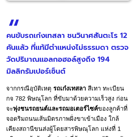
คนขับรถเก๋งเทสลา ชนวินาศสันตะโร 12
คันแล้ว ที่แท้มีตำแหน่งไม่ธรรมดา ตรวจ
วัดปริมาณแอลกอฮอล์สูงถึง 194
มิลลิกรัมเปอร์เซ็นต์
จากกรณีอุบัติเหตุ
รถเก๋งเทสลา
สีเทา ทะเบียน
กจ 782 พิษณุโลก ที่ขับมาด้วยความเร็วสูง ก่อน
จะ
พุ่งชนรถยนต์และรถมอเตอร์ไซค์
ของลูกค้าที่
จอดริมถนนเส้นมิตรภาพฝั่งขาเข้าเมือง ใกล้
เคียงสถานีขนส่งผู้โดยสารพิษณุโลก แห่งที่ 1