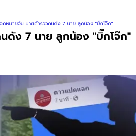
อกหมายจับ นายตำรวจคนดัง 7 นาย ลูกน้อง "บิ๊กโจ๊ก"
ง 7 นาย ลูกน้อง "บิ๊กโจ๊ก"