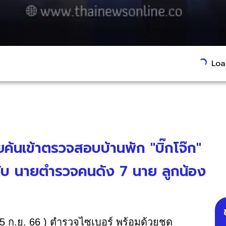
Load
ยค้นเข้าตรวจสอบบ้านพัก "บิ๊กโจ๊ก"
ับ นายตำรวจคนดัง 7 นาย ลูกน้อง
25 ก.ย. 66 ) ตำรวจไซเบอร์ พร้อมด้วยชุด