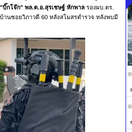
"บิ๊กโจ๊ก" พล.ต.อ.สุรเชษฐ์ หักพาล
รองผบ.ตร.
มู่บ้านซอยวิภาวดี 60 หลังสโมสรตำรวจ หลังพบมี