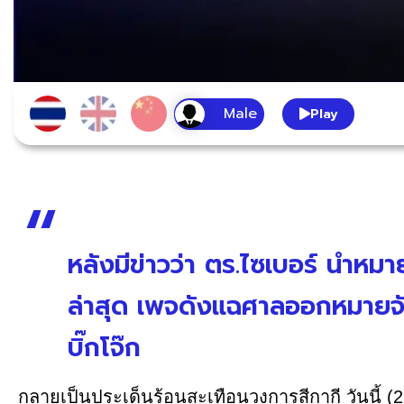
Play
หลังมีข่าวว่า ตร.ไซเบอร์ นำหมา
ล่าสุด เพจดังแฉศาลออกหมายจ
บิ๊กโจ๊ก
กลายเป็นประเด็นร้อนสะเทือนวงการสีกากี วันนี้ (