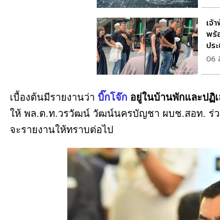
เจ้
พร้
ประ
06 
เบื้องต้นมีรายงานว่า
บิ๊กโจ๊ก
อยู่ในบ้านพักและปฏิ
ให้ พล.ต.ท.วรวัฒน์ วัฒน์นครบัญชา ผบช.สอท. ร่
จะรายงานให้ทราบต่อไป